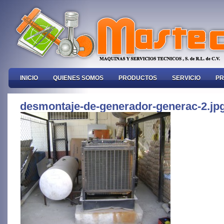
INICIO
QUIENES SOMOS
PRODUCTOS
SERVICIO
PR
desmontaje-de-generador-generac-2.jp