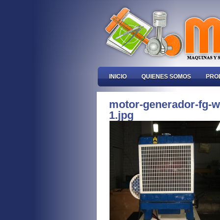
INICIO
QUIENES SOMOS
PRO
motor-generador-fg-w
1.jpg