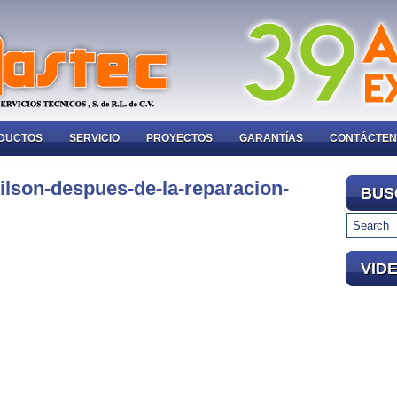
DUCTOS
SERVICIO
PROYECTOS
GARANTÍAS
CONTÁCTE
ilson-despues-de-la-reparacion-
BUS
VID