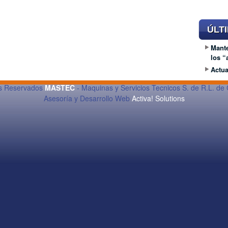
ÚLT
Mante
los 
Actua
os Reservados
MASTEC
- Maquinas y Servicios Tecnicos S. de R.L. de 
Asesoría y Desarrollo Web
Activa! Solutions