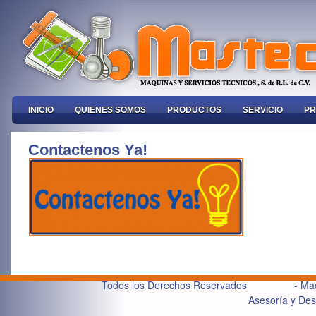
INICIO
QUIENES SOMOS
PRODUCTOS
SERVICIO
PR
Contactenos Ya!
Todos los Derechos Reservados
MASTEC
- Maq
Asesoría y De