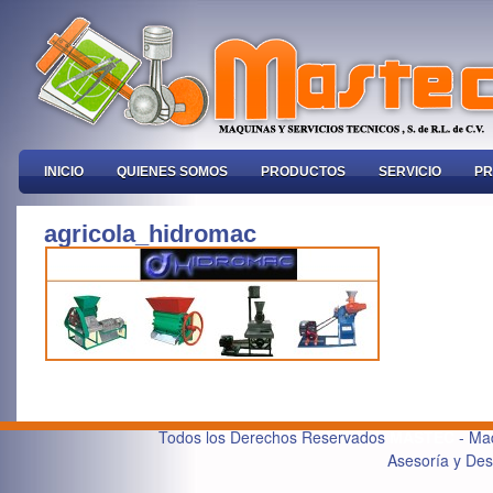
INICIO
QUIENES SOMOS
PRODUCTOS
SERVICIO
PR
agricola_hidromac
Todos los Derechos Reservados
MASTEC
- Maq
Asesoría y De