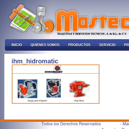
INICIO
QUIENES SOMOS
PRODUCTOS
SERVICIO
PR
ihm_hidromatic
Todos los Derechos Reservados
MASTEC
- Maq