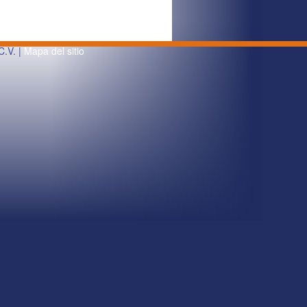
C.V. |
Mapa del sitio