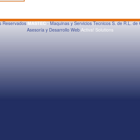
os Reservados
MASTEC
- Maquinas y Servicios Tecnicos S. de R.L. de 
Asesoría y Desarrollo Web
Activa! Solutions