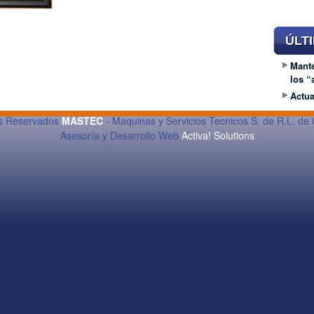
ÚLT
Mante
los 
Actua
os Reservados
MASTEC
- Maquinas y Servicios Tecnicos S. de R.L. de 
Asesoría y Desarrollo Web
Activa! Solutions