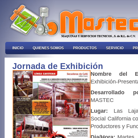
INICIO
QUIENES SOMOS
PRODUCTOS
SERVICIO
PR
Jornada de Exhibición
Nombre del 
Exhibición-Present
Desarrollado po
MASTEC
Lugar:
Las Laj
Social California co
Productores y Func
Dia/Hora:
Martes 