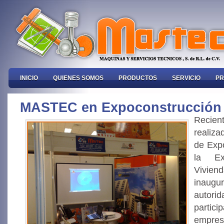
INICIO
QUIENES SOMOS
PRODUCTOS
SERVICIO
PR
MASTEC en Expoconstrucción
Recien
realiza
de Expo
la Ex
Vivien
inaugur
autorid
parti
empres